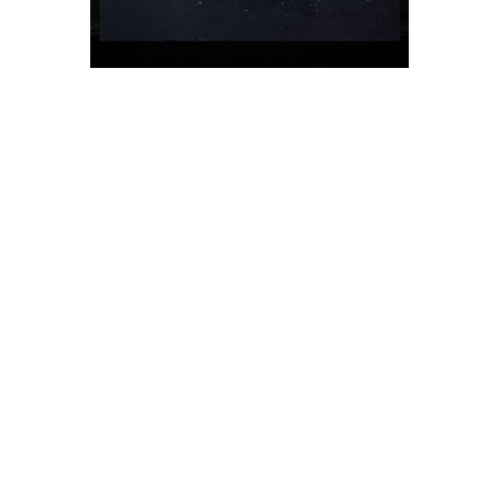
Cachapas
Cachapa ist ein typisches Nationalgericht
aus Venezuela mit indianischer Herkunft. In
Venezuela wird der Fladen für gewöhnlich
auf sogenannten Budares (flache
Eisenplatten) gebraten. Man serviert sie
dort mit diversen Beilagen und Toppings.
Sie werden zu jeder Tageszeit gegessen. In
den ländlichen Gebieten gibt es sogar
Restaurants, welche sich ausschließlich –
oder zu einem großen Teil – auf Cachapas
spezialisiert haben. Dieses traditionelle
Gericht wird mit Prosciutto und heiß
angebratenem Mozzarella serviert.