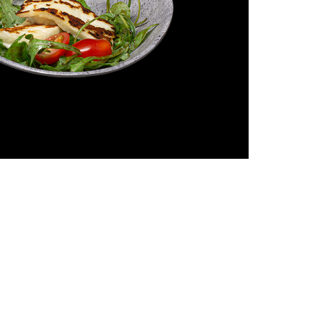
se
äse, der im Mittelmeerraum sehr bekannt ist und dort als
alls wie Mozzarella in einer Salzlake eingelegt, sein
ichen mit Mozzarellakäse – würziger und seine