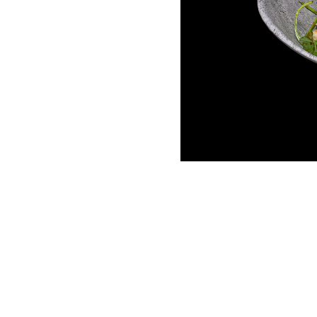
Gegrillter Halloumikä
Halloumi ist ein halbfester K
Spezialität gilt. Er wird ebenf
Geschmack ist jedoch – vergl
Konsistenz fester.