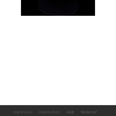
Ragù alla Bolognese
Das Originalrezept der Bolognese stammt
aus der norditalienischen Stadt Bologna und
wird dort mit Tagliatelle und nicht wie hier
weit verbreitet mit Spaghetti serviert. Auch
wurde anfangs kein Hackfeisch, sondern
Ragùfleisch zum kochen verwendet. Wir
servieren das Originalrezept und kochen das
Ragù über mehrere Stunden, sodass das
Fleisch in der Soße zerfällt.
Impressum
Datenschutz
AGB
Widerruf